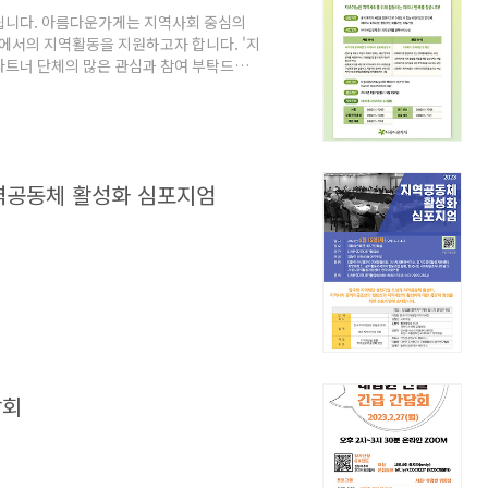
작됩니다. 아름다운가게는 지역사회 중심의
영역에서의 지역활동을 지원하고자 합니다. '지
파트너 단체의 많은 관심과 참여 부탁드립
ves/151661?pnum=1 [공모] 2024 아름다운
’ (재) 아름다운가게, 2024 아름다운 희
의 사회통합 및 기후위기 대응을 위하여
w.beautifulstore.org
지역공동체 활성화 심포지엄
담회