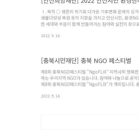
[안산희망재단] 2022 안산시민 환경
Ⅰ. 목적 ○ 생존의 위기로 다가온 기후변화 문제의 심각
생물다양성 복원 등의 지향을 가지고 안산시민, 환경NGO
한 세대와 부문이 함께 만들어가는 참여와 실천의 장으로 
2022년 9월 17일(토) 11시 - 15시 ○ 슬 로 건 : “단 하나
2022. 9. 16.
산문화광장 전망대광장 ○ 예상인원 : 1000여명 ○ 주
거체험, 탄소중립시민체험부스 등 ○ 주최.주관 : 안
원청, 안산녹색환경지원센터, 안산환경재단, 기후위기
발전협동조합 ..
[충북시민재단] 충북 NGO 페스티벌
제8회 충북NGO페스티벌 "NgoFLIX" 지역사회 행
하는 우리지역 NGO가 있습니다. 참여와 나눔으로 공익
제8회 충북NGO페스티벌 "NgoFLIX"가 개최됩니다. 
을 통해 공익활동의 즐거움을 함께 하고 싶으신 우리지역
2022. 9. 16.
탁드립니다 :) * 일시_2022년 10월 15일(토) 오후 
문의_충북시민사회지원센터 043-273-0321