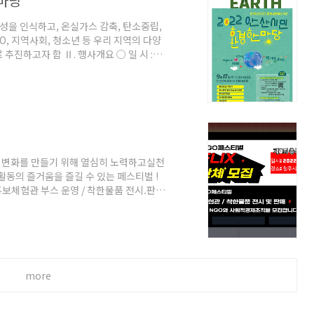
한마당
성을 인식하고, 온실가스 감축, 탄소중립,
, 지역사회, 청소년 등 우리 지역의 다양
추진하고자 함 Ⅱ. 행사개요 ○ 일 시 :
의 지구(Only One Earth)” ○ 장 소 : 안
요내용 ․ 기념식 ․ 환경퀴즈대회, 이색자전
산시지속가능발전협의회, 경기도안산교육지
안산비상행동, 안산희망재단, 안산시민햇빛
복한 변화를 만들기 위해 열심히 노력하고실천
활동의 즐거움을 즐길 수 있는 페스티벌 !
홍보체험관 부스 운영 / 착한물품 전시.판매
 NGO와 사회적경제조직의 많은 참여 부
2시 * 장소_청주시 문암생태공원 잔디광장 *
more