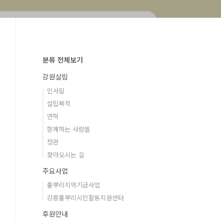
분류 전체보기
강원살림
인사말
설립목적
연혁
함께하는 사람들
정관
찾아오시는 길
주요사업
풀뿌리지역기금사업
강릉풀뿌리시민활동지원센터
후원안내