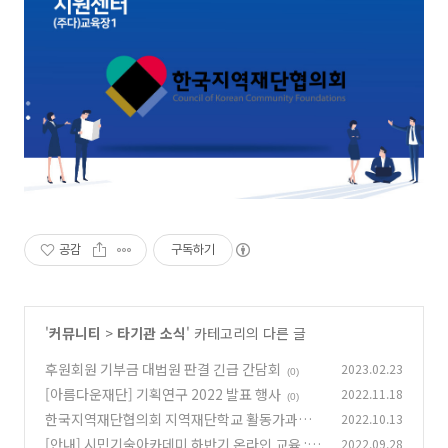
공감
구독하기
'
커뮤니티
>
타기관 소식
' 카테고리의 다른 글
후원회원 기부금 대법원 판결 긴급 간담회
2023.02.23
(0)
[아름다운재단] 기획연구 2022 발표 행사
2022.11.18
(0)
한국지역재단협의회 지역재단학교 활동가과정
2022.10.13
안내
[안내] 시민기술아카데미 하반기 온라인 교육 : 노
2022.09.28
(0)