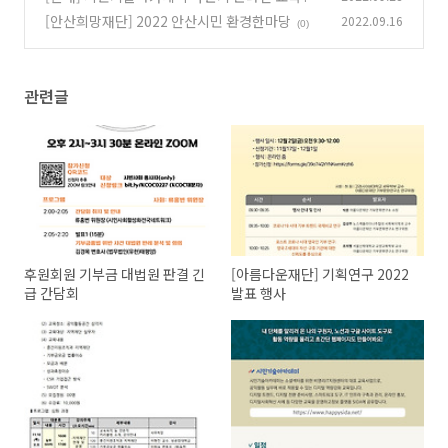
코딩 웹페이지 만들기
[안산희망재단] 2022 안산시민 환경한마당
2022.09.16
(0)
(0)
관련글
후원회원 기부금 대법원 판결 긴
[아름다운재단] 기획연구 2022
급 간담회
발표 행사