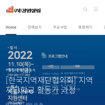
본문 바로가기
Home
전체보기
주요사업
후원하기
커뮤니티/타기관 소식
[한국지역재단협의회] 지역
재단학교 활동가 과정
by 강원살림
2022. 10. 26.