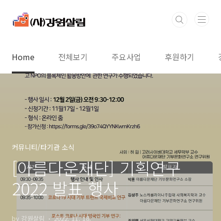
본문 바로가기
Home
전체보기
주요사업
후원하기
커뮤니티/타기관 소식
[아름다운재단] 기획연구
2022 발표 행사
by 강원살림
2022. 11. 18.