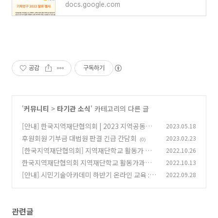
docs.google.com
공감
구독하기
'
커뮤니티
>
타기관 소식
' 카테고리의 다른 글
[안내] 한국지역재단협의회 | 2023 지역공동체
2023.05.18
활성화 심포지엄
후원회원 기부금 대법원 판결 긴급 간담회
2023.02.23
(0)
(0)
[한국지역재단협의회] 지역재단학교 활동가 과
2022.10.26
정
한국지역재단협의회 지역재단학교 활동가과정
2022.10.13
(0)
안내
[안내] 시민기술아카데미 하반기 온라인 교육 : 노
2022.09.28
(0)
코딩 웹페이지 만들기
(0)
관련글