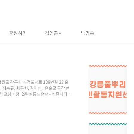
후원하기
경영공시
방명록
도 강릉시 성덕포남로 188번길 22 운
 최복규, 최우헌, 김미선 , 윤순모 공간 현
 포남매장' 2층 살롱드슬슬 - 커뮤니티
16년 '살롱드슬슬(salon de 膝膝)' 공간
함께 하는 문화프로그램 기획 및 진행 (문화
원영동생명의숲국민운동 4층 - 서측: 사단법
사회적협동조합 - 동측: 강릉경실련, 시민