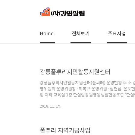
본문 바로가기
Home
전체보기
주요사업
강릉풀뿌리시민활동지원센터
강릉풀뿌리시민활동지원센터(풀씨터) 운영현황 주 소 강원
영위원회 운영위원장 : 최복규 운영위원 : 심헌섭, 윤도현,
황 지하 교육실 1층 한살림강원영동생활협동조합 '한살림
카페 ‘품’에서 2014년 4월 문화협동조합 ‘공감’ 창립, 20
2018. 11. 19.
활용사업 진행 - 각종 모임 및 회의 공간 지원, 시민과 
소모임, 시민단체 회의 및 교육 장소 지원) 3층 (사)강
인 강원살림, 풀씨터 사무국, 강릉협동사회경제네트워크
환경센터, 시..
풀뿌리 지역기금사업