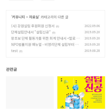
'
커뮤니티
>
자료실
' 카테고리의 다른 글
(사) 강원살림 후원회원 신청서
2022.09.06
(0)
단체설립안내서 "설립신공"
2019.09.20
(0)
왕초보 단체 활동가를 위한 회계 안내서 <발로 쓴
2019.09.20
회계>
NPO법률지원 매뉴얼 - 비영리단체 설립부터 운
2019.09.20
(0)
영까지
test
2019.08.28
(0)
(0)
관련글