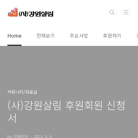
본문 바로가기
Home
전체보기
주요사업
후원하기
커뮤니티/자료실
(사)강원살림 후원회원 신청
서
by 강원살림
2022. 9. 6.