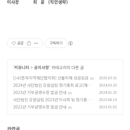
이사장 최 윤 (직인생략)
공감
구독하기
'
커뮤니티
>
공지사항
' 카테고리의 다른 글
[(사)한국지역재단협의회] 산불피해 성금모금
2025.03.31
(0)
2024년 사단법인 강원살림 정기총회 공고(재공
2024.03.25
고)
2023년 기부금영수증 발급 안내
2024.01.25
(0)
(0)
사단법인 강원살림 2023년 이사회 및 정기총회
2023.06.19
개최 공고
2022년 기부금영수증 발급 안내
2023.01.02
(0)
(0)
관련글