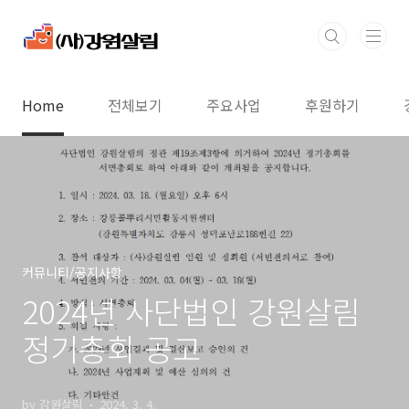
본문 바로가기
Home
전체보기
주요사업
후원하기
커뮤니티/공지사항
2024년 사단법인 강원살림
정기총회 공고
by 강원살림
2024. 3. 4.