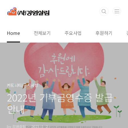
본문 바로가기
Home
전체보기
주요사업
후원하기
커뮤니티/공지사항
2022년 기부금영수증 발급
안내
by 강원살림
2023. 1. 2.