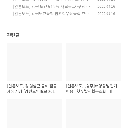
신문 2011-06-15)
[언론보도] 강원 도민 64.9% 사교육..가구당 월
2022.09.16
(0)
평균 49만4천원 (연합뉴스 2011-03-15)
[언론보도] 강원도교육청 친환경무상급식 추진
2022.09.16
(0)
에 나선다 (뉴시스 2010-08-20)
(0)
관련글
[언론보도] 강원살림 올해 활동
[언론보도] [원주]태양광발전기
가상 시상 (강원도민일보 2015-
이용 `햇빛발전협동조합' 내달
12-18)
창립(강원일보 2013-11-19)