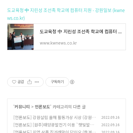
도교육청 中 지린성 조선족 학교에 컴퓨터 지원 - 강원일보 (kwne
ws.co.kr)
도교육청 中 지린성 조선족 학교에 컴퓨터 지원
www.kwnews.co.kr
공감
구독하기
'
커뮤니티
>
언론보도
' 카테고리의 다른 글
[언론보도] 강원살림 올해 활동가상 시상 (강원도
2022.09.16
민일보 2015-12-18)
[언론보도] [원주]태양광발전기 이용 `햇빛발전
2022.09.16
(0)
협동조합' 내달 창립(강원일보 2013-11-19)
[언론보도] 지역 상품 직거래망이 답이오 (한겨레
2022.09.16
(0)